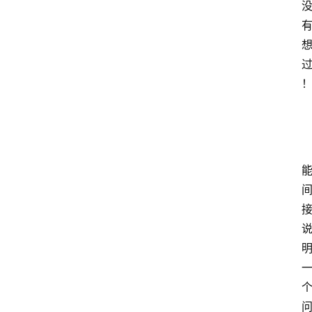
home_filled
首
页
menu
文
章
分
类