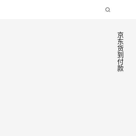
京
东
货
到
付
款
京东
电
商
货到
资
讯
付款
你有
怎么
有遇
过这
弄，
2026-
情况
先到
05-