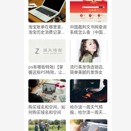
淘宝账单在哪里查，
中国裁判文书网查询
淘宝历史消费记录怎
系统怎么查（中国裁
么看
判文书网怎么样查
询）
ps有哪些特效(【掌
流行美发饰连锁店,
握这些PS特效，让
简单美腻的发饰女
你的图片瞬间高级起
来！】)
购买域名和空间，如
哈尔滨一周天气预
何购买域名和空间
报，哈尔滨一周天气
预报：温度、降雨量
及湿度报告