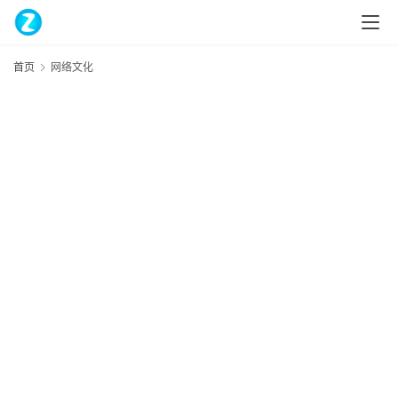
首页
网络文化
home_filled
首
页