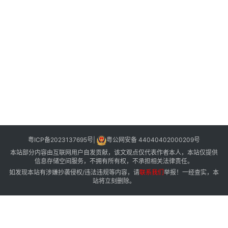
menu
文
章
分
类
粤ICP备2023137695号
|
粤公网安备 44040402000209号
本站部分内容由互联网用户自发贡献，该文观点仅代表作者本人，本站仅提供
信息存储空间服务，不拥有所有权，不承担相关法律责任。
如发现本站有涉嫌抄袭侵权/违法违规等内容，请
联系我们
举报！一经查实，本
站将立刻删除。